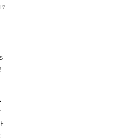
17
5
安
年
有
上
大