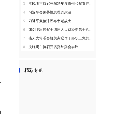
3
沈晓明主持召开2025年度市州和省直行业系统党（工）委书记抓基层党建工作述职评议会议
4
习近平会见芬兰总理奥尔波
5
习近平复信津巴布韦老战士
6
张剑飞出席省十四届人大财经委第十八次全体会议
7
省人大常委会机关离退休干部职工党总支召开2025年度总结表彰大会
8
沈晓明主持召开省委常委会会议
精彩专题
审
。
，
明