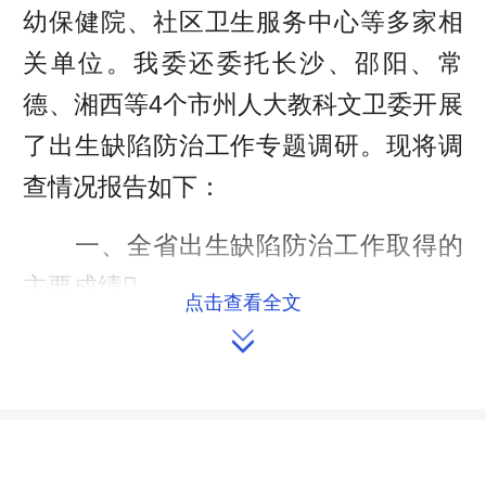
幼保健院、社区卫生服务中心等多家相
关单位。我委还委托长沙、邵阳、常
德、湘西等4个市州人大教科文卫委开展
了出生缺陷防治工作专题调研。现将调
查情况报告如下：
一、全省出生缺陷防治工作取得的
主要成绩
点击查看全文

近几年来，全省各级政府十分重视
出生缺陷防治工作，坚持出生缺陷综合
防治策略，大力推广三级预防措施，将
出生缺陷防治措施与常规妇女保健，孕