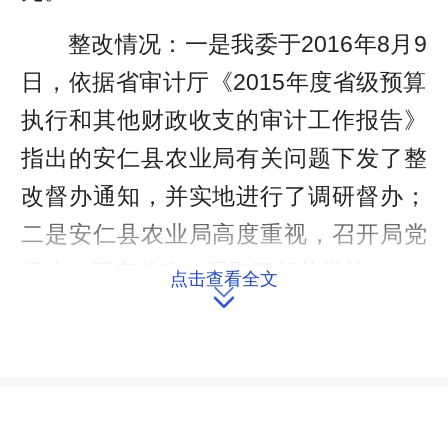
整改情况：一是我委于2016年8月9
日，依据省审计厅《2015年度省级预算
执行和其他财政收支的审计工作报告》
指出的安仁县农业局有关问题下发了整
改督办通知，并实地进行了调研督办；
二是安仁县农业局高度重视，召开局党
组会，研究整改，采取了相关措施。1、
点击查看全文

提请建设工程行政主管部门、招标投标
管理部门挂牌督办，把中标公司“湖南省
国联建筑工程有限公司” 列入黑名单，期
限1年。2、提请建设工程行政主管部