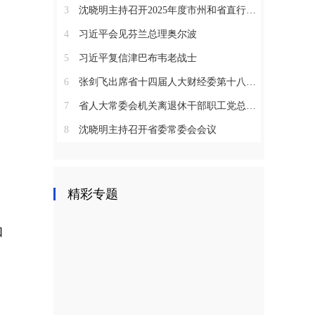
3
沈晓明主持召开2025年度市州和省直行业系统党（工）委书记抓基层党建工作述职评议会议
4
习近平会见芬兰总理奥尔波
5
习近平复信津巴布韦老战士
6
张剑飞出席省十四届人大财经委第十八次全体会议
7
省人大常委会机关离退休干部职工党总支召开2025年度总结表彰大会
8
沈晓明主持召开省委常委会会议
精彩专题
如