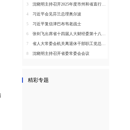
3
沈晓明主持召开2025年度市州和省直行业系统党（工）委书记抓基层党建工作述职评议会议
4
习近平会见芬兰总理奥尔波
5
习近平复信津巴布韦老战士
6
张剑飞出席省十四届人大财经委第十八次全体会议
7
省人大常委会机关离退休干部职工党总支召开2025年度总结表彰大会
8
沈晓明主持召开省委常委会会议
精彩专题
情