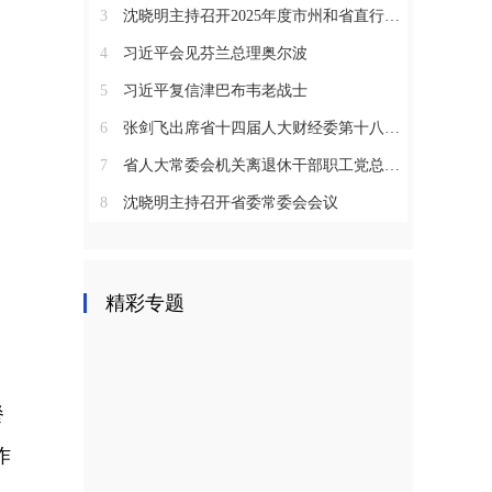
3
沈晓明主持召开2025年度市州和省直行业系统党（工）委书记抓基层党建工作述职评议会议
4
习近平会见芬兰总理奥尔波
5
习近平复信津巴布韦老战士
6
张剑飞出席省十四届人大财经委第十八次全体会议
7
省人大常委会机关离退休干部职工党总支召开2025年度总结表彰大会
8
沈晓明主持召开省委常委会会议
精彩专题
餐
作