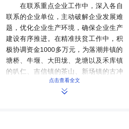
在联系重点企业工作中，深入各自
联系的企业单位，主动破解企业发展难
题，优化企业生产环境，确保企业生产
建设有序推进。在精准扶贫工作中，积
极协调资金1000多万元，为落潮井镇的
塘桥、牛堰、大田垅、龙塘以及禾库镇
的叭仁、吉信镇的茶山、新场镇的古冲
点击查看全文
等10多个村，办了一批实事，建了一批

产业，促进精准扶贫工作的深入落实。
同时，在2013年至2014年，完成牛
堰村各项基础设施建设，建立千亩红心