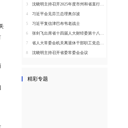
3
沈晓明主持召开2025年度市州和省直行业系统党（工）委书记抓基层党建工作述职评议会议
4
习近平会见芬兰总理奥尔波
5
习近平复信津巴布韦老战士
关
6
张剑飞出席省十四届人大财经委第十八次全体会议
首
7
省人大常委会机关离退休干部职工党总支召开2025年度总结表彰大会
8
沈晓明主持召开省委常委会会议
两
、
精彩专题
困
，
有