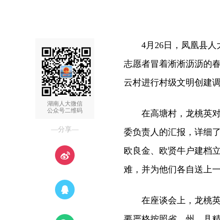
4月26日，凤凰县人
志愿者冒着淅淅沥沥的
云村进行村级文明创建
湖南人大微信
公众号二维码
在高塘村，龙桃英对村
—分享—
委负责人的汇报，详细
欧良金、欧贤牛户建档
难，并为他们各自送上
在座谈会上，龙桃英要
要严格按照省、州、县