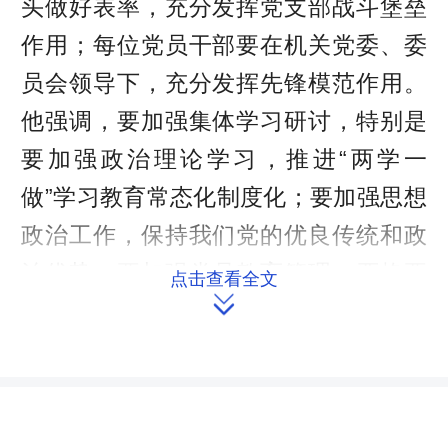
头做好表率，充分发挥党支部战斗堡垒
作用；每位党员干部要在机关党委、委
员会领导下，充分发挥先锋模范作用。
他强调，要加强集体学习研讨，特别是
要加强政治理论学习，推进“两学一
做”学习教育常态化制度化；要加强思想
政治工作，保持我们党的优良传统和政
治优势；要加强党员教育管理，严格要
点击查看全文

求，防止苗头性问题出现和漫延。他希
望大家共同努力，再接再厉，促使委员
会和党支部的各项工作取得更大成绩。
来源：省人大联工委