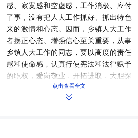
感、寂寞感和空虚感，工作消极、应付
了事，没有把人大工作抓好、抓出特色
来的激情和心态。因而，乡镇人大工作
者摆正心态、增强信心至关重要，从事
乡镇人大工作的同志，要以高度的责任
感和使命感，认真行使宪法和法律赋予
的职权，爱岗敬业，开拓进取，大胆探
点击查看全文
索，放手工作，通过卓有成效的工作树

立乡镇人大的权威。其次要立足岗位牢
牢守住“责任田”。据调查，大多数乡镇
人大主席，平时从事乡镇党委、政府副
职的工作，没有时间顾及人大工作，乡