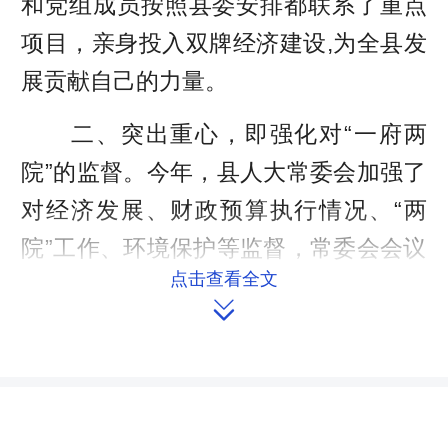
和党组成员按照县委安排都联系了重点
项目，亲身投入双牌经济建设,为全县发
展贡献自己的力量。
二、突出重心，即强化对“一府两
院”的监督。今年，县人大常委会加强了
对经济发展、财政预算执行情况、“两
院”工作、环境保护等监督，常委会会议
点击查看全文
将听取“一府两院”半年工作、创文工

作、环境状况和环境保护工作、精准扶
贫工作和预算执行审议意见处理情况等
汇报；主任会议将听取“两院”深化司法
体制改革工作、全域旅游工作、异地扶