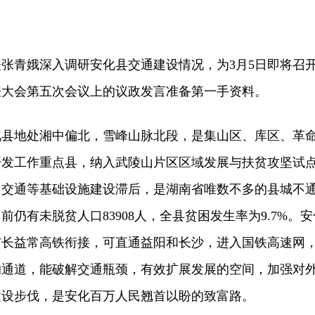
青娥深入调研安化县交通建设情况，为3月5日即将召
表大会第五次会议上的议政发言准备第一手资料。
地处湘中偏北，雪峰山脉北段，是集山区、库区、革
开发工作重点县，纳入武陵山片区区域发展与扶贫攻坚试
，交通等基础设施建设滞后，是湖南省唯数不多的县城不
仍有未脱贫人口83908人，全县贫困发生率为9.7%。安
与长益常高铁衔接，可直通益阳和长沙，进入国铁高速网
的通道，能破解交通瓶颈，有效扩展发展的空间，加强对
建设步伐，是安化百万人民翘首以盼的致富路。