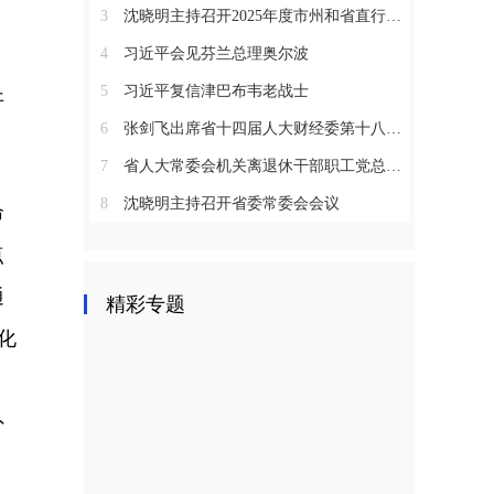
3
沈晓明主持召开2025年度市州和省直行业系统党（工）委书记抓基层党建工作述职评议会议
4
习近平会见芬兰总理奥尔波
5
习近平复信津巴布韦老战士
开
6
张剑飞出席省十四届人大财经委第十八次全体会议
7
省人大常委会机关离退休干部职工党总支召开2025年度总结表彰大会
8
沈晓明主持召开省委常委会会议
命
点
通
精彩专题
化
，
外