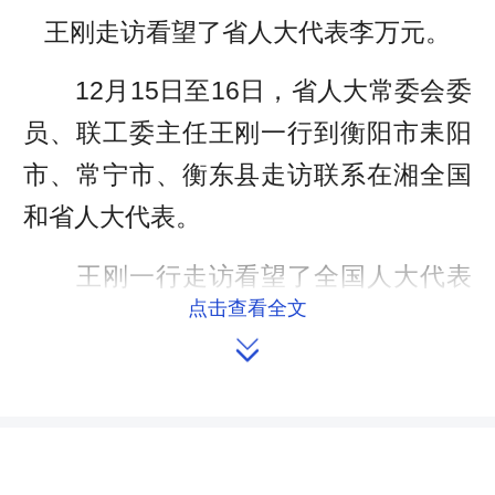
王刚走访看望了省人大代表李万元。
12月15日至16日，省人大常委会委
员、联工委主任王刚一行到衡阳市耒阳
市、常宁市、衡东县走访联系在湘全国
和省人大代表。
王刚一行走访看望了全国人大代表
点击查看全文
许仲秋、吴世忠、伍冬兰，省人大代表

李万元、张永康，实地考察了湖南机油
泵股份有限公司、湖南水口山有色金属
集团有限公司、耒阳市富弘能源实业开
发有限公司、湖南神农油茶科技发展有