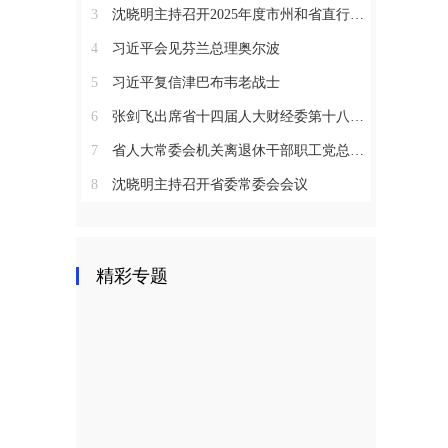
3
沈晓明主持召开2025年度市州和省直行业系统党（工）委书记抓基层党建工作述职评议会议
4
习近平会见芬兰总理奥尔波
5
习近平复信津巴布韦老战士
6
张剑飞出席省十四届人大财经委第十八次全体会议
7
省人大常委会机关离退休干部职工党总支召开2025年度总结表彰大会
8
沈晓明主持召开省委常委会会议
精彩专题