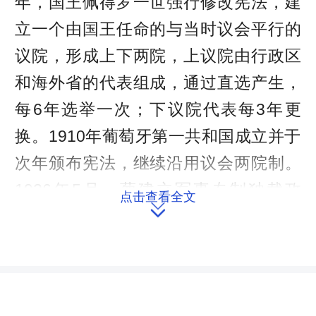
年，国王佩得罗一世强行修改宪法，建
立一个由国王任命的与当时议会平行的
议院，形成上下两院，上议院由行政区
和海外省的代表组成，通过直选产生，
每6年选举一次；下议院代表每3年更
换。1910年葡萄牙第一共和国成立并于
次年颁布宪法，继续沿用议会两院制。
1926年5月，葡建立军事专制独裁政
点击查看全文

权，实行法西斯独裁统治，1933年制定
的宪法规定葡议会由社团议院和国民议
院组成，但因选举权受限制，议会实际
上受政府控制。1974年4月，葡恢复民