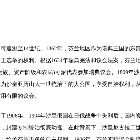
溯至14世纪。1362年，芬兰地区作为瑞典王国的东
王选举的权利。根据1634年瑞典宪法和议会法案，芬兰
贵族、资产阶级和农民)可派代表参加瑞典议会。1809年沙
成为沙皇亚历山大一世统治下的大公国，享受自治权利，
作用有限的议会。
906年。1904年沙皇俄国在日俄战争中失利后，国内
涨，封建专制统治彻底动摇。在此背景下，沙皇尼古拉二
，给予芬兰更多的自主权利。1906年，芬兰实行议会制