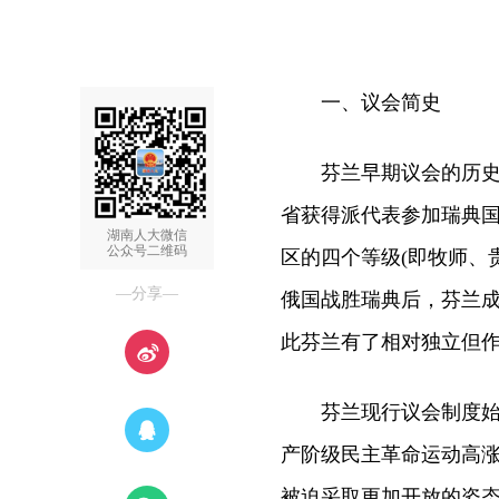
一、议会简史
芬兰早期议会的历史可追
省获得派代表参加瑞典国
湖南人大微信
公众号二维码
区的四个等级(即牧师、
—分享—
俄国战胜瑞典后，芬兰
此芬兰有了相对独立但
芬兰现行议会制度始于1
产阶级民主革命运动高
被迫采取更加开放的姿态