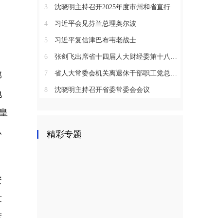
3
沈晓明主持召开2025年度市州和省直行业系统党（工）委书记抓基层党建工作述职评议会议
4
习近平会见芬兰总理奥尔波
5
习近平复信津巴布韦老战士
6
张剑飞出席省十四届人大财经委第十八次全体会议
7
省人大常委会机关离退休干部职工党总支召开2025年度总结表彰大会
部
8
沈晓明主持召开省委常委会会议
地
皇
从
精彩专题
资
世
度