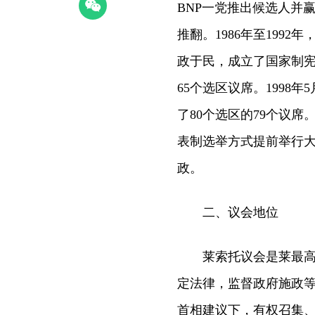
BNP一党推出候选人并赢
推翻。1986年至199
政于民，成立了国家制宪
65个选区议席。1998
了80个选区的79个议席
表制选举方式提前举行大
政。
二、议会地位
莱索托议会是莱最高立
定法律，监督政府施政
首相建议下，有权召集