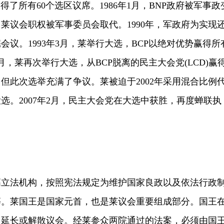
得了所有60个选区议席。1986年1月，BNP政府被军事政
2年，莱议会职权被军事委员会取代。1990年，军政府为实现
会议。1993年3月，莱举行大选，BCP以绝对优势赢得所
年5月，莱再次举行大选，从BCP脱离的民主大会党(LCD)赢
。但此次选举充满了争议。莱被迫于2002年采用混合比例
选。2007年2月，民主大会党在大选中获胜，再度蝉联执
法机构，按照宪法规定为维护国家良政以及依法行政
等。莱国王是国家元首，也是莱议会重要组成部分。国王
、延长或解散议会。经莱参众两院通过的法案，必须由国