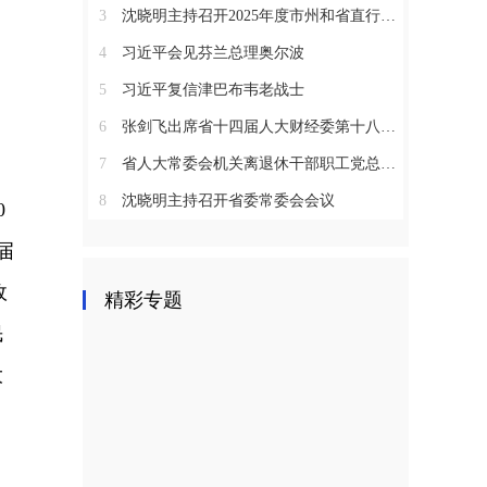
3
沈晓明主持召开2025年度市州和省直行业系统党（工）委书记抓基层党建工作述职评议会议
4
习近平会见芬兰总理奥尔波
5
习近平复信津巴布韦老战士
6
张剑飞出席省十四届人大财经委第十八次全体会议
7
省人大常委会机关离退休干部职工党总支召开2025年度总结表彰大会
8
沈晓明主持召开省委常委会会议
0
届
政
精彩专题
民
大
，