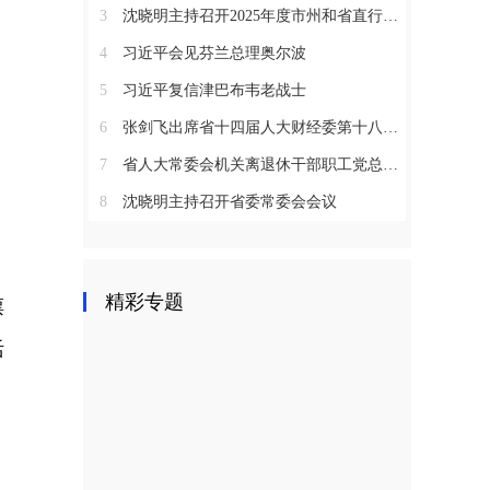
3
沈晓明主持召开2025年度市州和省直行业系统党（工）委书记抓基层党建工作述职评议会议
4
习近平会见芬兰总理奥尔波
5
习近平复信津巴布韦老战士
6
张剑飞出席省十四届人大财经委第十八次全体会议
7
省人大常委会机关离退休干部职工党总支召开2025年度总结表彰大会
8
沈晓明主持召开省委常委会会议
精彩专题
票
活