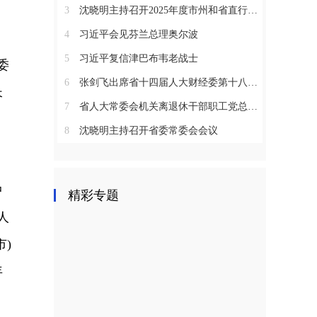
3
沈晓明主持召开2025年度市州和省直行业系统党（工）委书记抓基层党建工作述职评议会议
4
习近平会见芬兰总理奥尔波
5
习近平复信津巴布韦老战士
委
6
张剑飞出席省十四届人大财经委第十八次全体会议
长
7
省人大常委会机关离退休干部职工党总支召开2025年度总结表彰大会
8
沈晓明主持召开省委常委会会议
、
中
精彩专题
人
)
年
。