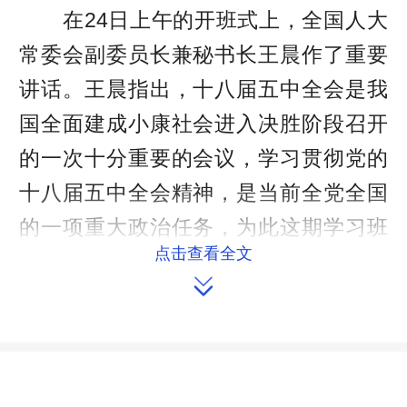
在24日上午的开班式上，全国人大
常委会副委员长兼秘书长王晨作了重要
讲话。王晨指出，十八届五中全会是我
国全面建成小康社会进入决胜阶段召开
的一次十分重要的会议，学习贯彻党的
十八届五中全会精神，是当前全党全国
的一项重大政治任务，为此这期学习班
点击查看全文
专门邀请了中央宣讲团成员作辅导报

告。王晨要求，加强制度建设，推动人
民代表大会制度完善发展。王晨强调，
代表要加强学习，切实提高履职能力和
水平。今年新修改的立法法、地方组织