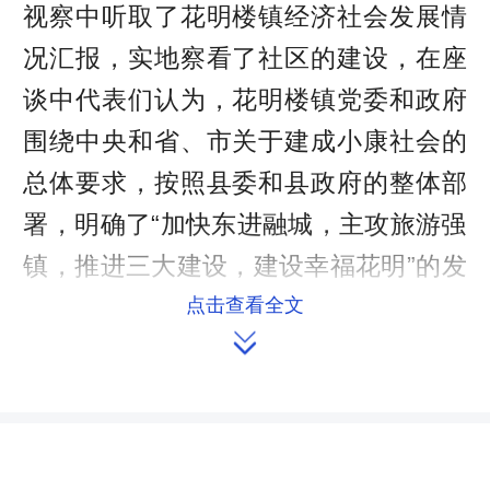
视察中听取了花明楼镇经济社会发展情
况汇报，实地察看了社区的建设，在座
谈中代表们认为，花明楼镇党委和政府
围绕中央和省、市关于建成小康社会的
总体要求，按照县委和县政府的整体部
署，明确了“加快东进融城，主攻旅游强
镇，推进三大建设，建设幸福花明”的发
展思路，在措施上，一是加快项目建
点击查看全文

设，做强旅游产业；二是立足新型城
镇，维护民本民生；三是建设美丽乡
村，打造宜居环境。代表们针对目前花
明楼镇建设群众文化体育中心用地和自