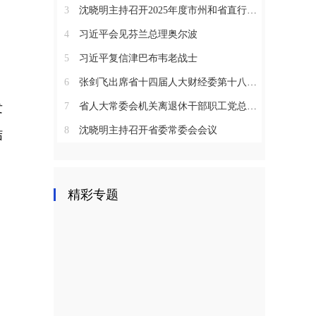
3
沈晓明主持召开2025年度市州和省直行业系统党（工）委书记抓基层党建工作述职评议会议
4
习近平会见芬兰总理奥尔波
5
习近平复信津巴布韦老战士
6
张剑飞出席省十四届人大财经委第十八次全体会议
发
7
省人大常委会机关离退休干部职工党总支召开2025年度总结表彰大会
8
沈晓明主持召开省委常委会会议
结
〉
精彩专题