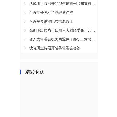
3
沈晓明主持召开2025年度市州和省直行业系统党（工）委书记抓基层党建工作述职评议会议
4
习近平会见芬兰总理奥尔波
5
习近平复信津巴布韦老战士
6
张剑飞出席省十四届人大财经委第十八次全体会议
7
省人大常委会机关离退休干部职工党总支召开2025年度总结表彰大会
8
沈晓明主持召开省委常委会会议
精彩专题