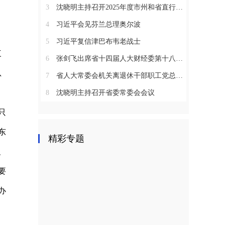
3
沈晓明主持召开2025年度市州和省直行业系统党（工）委书记抓基层党建工作述职评议会议
4
习近平会见芬兰总理奥尔波
5
习近平复信津巴布韦老战士
三
6
张剑飞出席省十四届人大财经委第十八次全体会议
总
7
省人大常委会机关离退休干部职工党总支召开2025年度总结表彰大会
8
沈晓明主持召开省委常委会会议
只
东
精彩专题
、
要
办