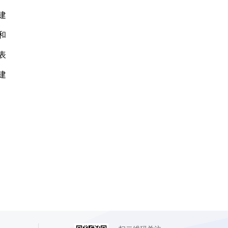
建
和
表
建