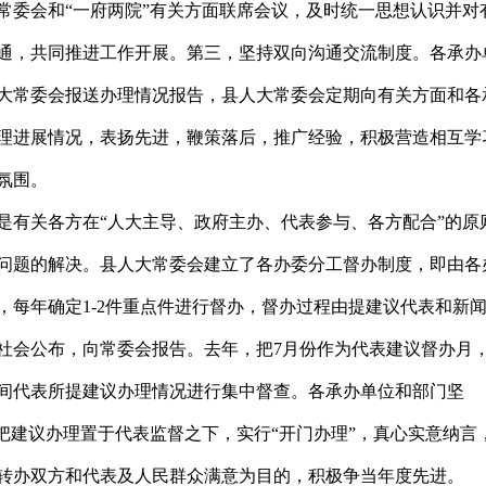
常委会和“一府两院”有关方面联席会议，及时统一思想认识并对
通，共同推进工作开展。第三，坚持双向沟通交流制度。各承办
大常委会报送办理情况报告，县人大常委会定期向有关方面和各
理进展情况，表扬先进，鞭策落后，推广经验，积极营造相互学
氛围。
是有关各方在“人大主导、政府主办、代表参与、各方配合”的原
问题的解决。县人大常委会建立了各办委分工督办制度，即由各
，每年确定1-2件重点件进行督办，督办过程由提建议代表和新
社会公布，向常委会报告。去年，把7月份作为代表建议督办月
间代表所提建议办理情况进行集中督查。各承办单位和部门坚
觉把建议办理置于代表监督之下，实行“开门办理”，真心实意纳言
转办双方和代表及人民群众满意为目的，积极争当年度先进。