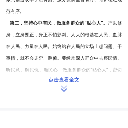
范有序。
第二，坚持心中有民，做服务群众的“贴心人”。
严以修
身，立身要正，身正不怕影斜。人大的根基在人民、血脉
在人民、力量在人民。始终站在人民的立场上想问题、干
事情，就不会走歪、跑偏。要经常深入群众中去察民情、
听民意、解民忧、顺民心，做服务群众的“贴心人”，密切
点击查看全文
联系群众改进作风，热心服务群众扎实履职。今年人大将

围绕政府性投资重点项目建设情况开展集中视察，就城市
建设和民营企业发展情况进行专题调研，对全市工业产业
转型发展进行专项工作评议，在依法监督中服务经济社会