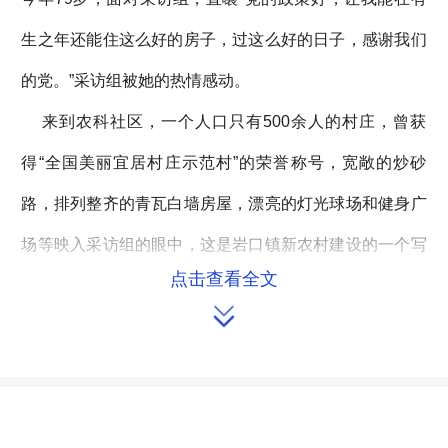
生之年还能住这么好的房子，过这么好的日子，感谢我们
的党。”采访组被她的热情感动。
来到农科社区，一个人口只有500余人的村庄，曾获
得“全国美丽宜居村庄示范村”的荣誉称号，宽敞的炒砂
路，排列整齐的青瓦白墙房屋，漂亮的灯光球场和健身广
场等映入采访组的眼中，这是岩口镇新农村建设的一个写
点击查看全文
照。

随后，参观完人大代表联系群众工作站（点）和市、镇
人大代表活动室建设后，在该镇召开了座谈会，听取了岩
口镇人大的工作汇报，该镇在人大工作实践中，充分发挥