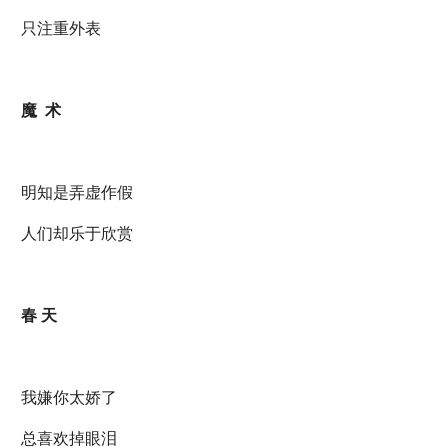
只注重外表
魔 术
明知是弄虚作假
人们却乐于欣赏
春 天
我嫌你太娇了
总喜欢掉眼泪