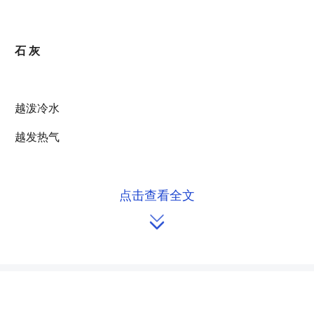
石 灰
越泼冷水
越发热气
点击查看全文
录音机

你只有一个本领
重复别人的声音