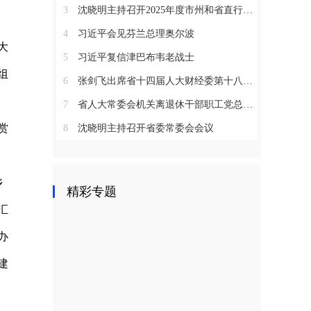
3
沈晓明主持召开2025年度市州和省直行业系统党（工）委书记抓基层党建工作述职评议会议
4
习近平会见芬兰总理奥尔波
大
5
习近平复信津巴布韦老战士
组
6
张剑飞出席省十四届人大财经委第十八次全体会议
7
省人大常委会机关离退休干部职工党总支召开2025年度总结表彰大会
赏
8
沈晓明主持召开省委常委会会议
乡
精彩专题
汇
办
建