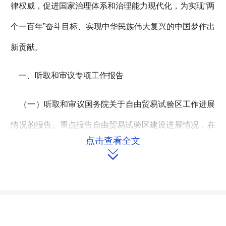
律权威，促进国家治理体系和治理能力现代化，为实现“两
个一百年”奋斗目标、实现中华民族伟大复兴的中国梦作出
新贡献。
一、听取和审议专项工作报告
（一）听取和审议国务院关于自由贸易试验区工作进展
情况的报告。重点报告自由贸易试验区建设进展情况，在
点击查看全文
加快政府职能转变、创新体制机制、促进贸易便利化、开

放金融服务业、完善政府监管制度等方面的经验做法，以
及下一步的工作打算等。报告拟安排在4月份举行的第十
二届全国人大常委会第十四次会议上听取和审议。由财政