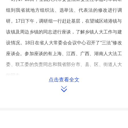
组到我省就地方组织法、选举法、代表法的修改进行调
研。17日下午，调研组一行赶赴基层，在望城区靖港镇与
该镇及周边乡镇的同志进行座谈，了解乡镇人大工作与建
设情况。18日在省人大常委会会议中心召开了“三法”修改
座谈会。参加座谈的有上海、江西、广西、湖南人大法工
委、联工委的负责同志和我省部分市、县、区、街道人大
的同志。
点击查看全文

座谈会上，参会人员分别结合自身工作实际，畅所欲
言，就“三法”提出了修改意见和建议。省人大常委会副主
任谢勇陪同参与了整个调研活动，并就“三法”的修改提出
了建议。他指出：地方组织法、选举法、代表法是关于国