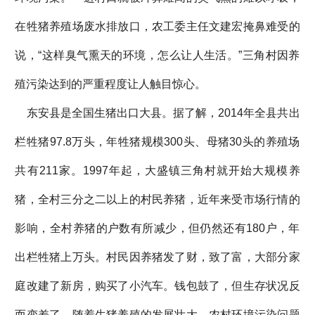
在牲猪养殖场废水排放口，农工委主任文建宏掩鼻难受的
说，“这样臭气熏天的环境，怎么让人生活。”三角村因养
殖污染达到的严重程度让人触目惊心。
东安县是全国生猪出口大县。据了解，2014年全县共出
栏牲猪97.8万头，年牲猪规模300头、母猪30头的养殖场
共有211家。1997年起，大盛镇三角村就开始大规模养
猪，全村三分之二以上的村民养猪，近年来受市场行情的
影响，全村养猪的户数有所减少，但仍然还有180户，年
出栏牲猪上万头。村民因养猪发了财，致了富，大部分家
庭改建了新房，购买了小汽车。钱包鼓了，但生存状况反
而变差了，随着生猪养殖的发展壮大，农村环境污染问题