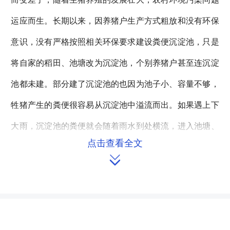
运应而生。长期以来，因养猪户生产方式粗放和没有环保
意识，没有严格按照相关环保要求建设粪便沉淀池，只是
将自家的稻田、池塘改为沉淀池，个别养猪户甚至连沉淀
池都未建。部分建了沉淀池的也因为池子小、容量不够，
牲猪产生的粪便很容易从沉淀池中溢流而出。如果遇上下
大雨，沉淀池的粪便就会随着雨水到处横流，进入池塘、
点击查看全文
水井、河流和稻田中造成大面积污染。村支书张泽产告诉

调研组，目前该村井水全部污染，也无法饮用，村民饮水
要到镇里购买桶装水饮用，村里的六口池塘水污染成深绿
色，也无法养鱼，全村800多亩稻田都不同程度的被猪粪