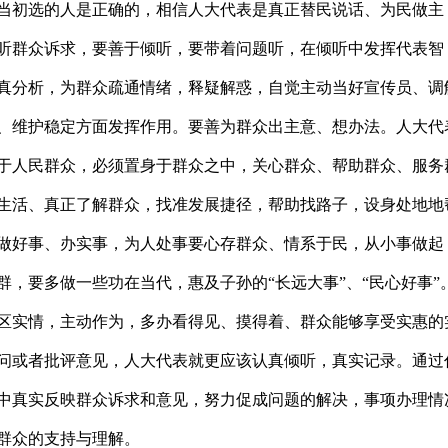
当初选的人是正确的，相信人大代表是真正替民说话、为民做主
听群众诉求，要善于倾听，要带着问题听，在倾听中发挥代表智
真分析，为群众疏通情绪，释疑解惑，自觉主动当好宣传员、调
、维护稳定方面发挥作用。要善为群众出主意、想办法。人大代
于人民群众，必须置身于群众之中，关心群众、帮助群众、服务
生活、真正了解群众，找准发展捷径，帮助找路子，设身处地地
做好事、办实事，为人处事要心存群众、情系于民，从小事做起
群，要多做一些功在当代，惠及子孙的“长远大事”、“民心好事”
区实情，主动作为，多办看得见、摸得着、群众能够享受实惠的
问或者批评意见，人大代表就更应该认真倾听，真实记录。通过
中真实反映群众诉求和意见，努力促成问题的解决，事项办理情
群众的支持与理解。