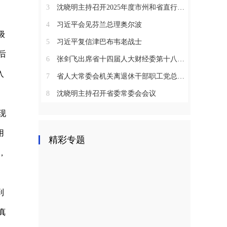
3
沈晓明主持召开2025年度市州和省直行业系统党（工）委书记抓基层党建工作述职评议会议
4
习近平会见芬兰总理奥尔波
级
5
习近平复信津巴布韦老战士
后
6
张剑飞出席省十四届人大财经委第十八次全体会议
入
7
省人大常委会机关离退休干部职工党总支召开2025年度总结表彰大会
8
沈晓明主持召开省委常委会会议
现
用
精彩专题
，
到
真