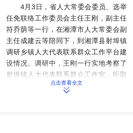
4月3日，省人大常委会委员、选举
任免联络工作委员会主任王刚，副主任
符乔荫等一行，在湘潭市人大常委会副
主任成建云等陪同下，到湘潭县射埠镇
调研乡镇人大代表联系群众工作平台建
设情况。调研中，王刚一行实地考察了
射埠镇人大代表联系群众工作室，听取
点击查看全文
了有关情况介绍。王刚指出，加强人大

代表与人民群众的联系，是党的十八大
报告的明确要求，是坚持和完善人民代
表大会制度的应有之义。从2013年开
始，省人大常委会在全省推动代表联系