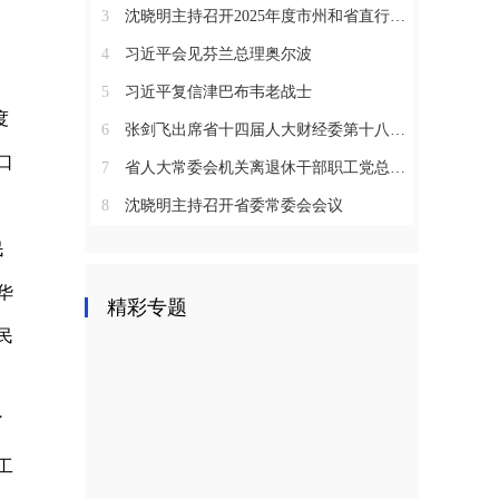
3
沈晓明主持召开2025年度市州和省直行业系统党（工）委书记抓基层党建工作述职评议会议
4
习近平会见芬兰总理奥尔波
5
习近平复信津巴布韦老战士
度
6
张剑飞出席省十四届人大财经委第十八次全体会议
口
7
省人大常委会机关离退休干部职工党总支召开2025年度总结表彰大会
8
沈晓明主持召开省委常委会会议
民
华
精彩专题
民
了
工