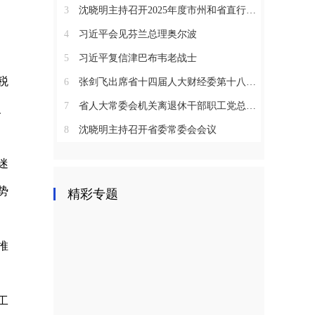
3
沈晓明主持召开2025年度市州和省直行业系统党（工）委书记抓基层党建工作述职评议会议
4
习近平会见芬兰总理奥尔波
5
习近平复信津巴布韦老战士
税
6
张剑飞出席省十四届人大财经委第十八次全体会议
7
省人大常委会机关离退休干部职工党总支召开2025年度总结表彰大会
、
8
沈晓明主持召开省委常委会会议
迷
势
精彩专题
推
工