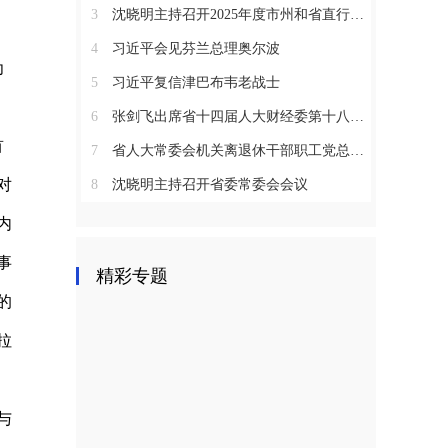
3
沈晓明主持召开2025年度市州和省直行业系统党（工）委书记抓基层党建工作述职评议会议
4
习近平会见芬兰总理奥尔波
为
5
习近平复信津巴布韦老战士
6
张剑飞出席省十四届人大财经委第十八次全体会议
首
7
省人大常委会机关离退休干部职工党总支召开2025年度总结表彰大会
对
8
沈晓明主持召开省委常委会会议
内
事
精彩专题
的
拉
与