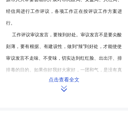
经信局进行工作评议，各项工作正在按评议工作方案进
行。
工作评议审议发言，要辣到好处。审议发言不是要尖酸
刻薄，要有根据、有建设性，做到“辣”到好处，才能使使
审议发言不走味、不变味，切实达到红红脸、出出汗、排
排毒的目的。如果你好我好大家好，一团和气，是没有真
点击查看全文
正起到监督作用的。 坚持直面问题，敢于批评，不怕揭短

亮丑；坚持坦诚相见，勇于批评，直指突出问题。在明确
评议单位 同时，要强化问题导向，着力整治群众反映强烈
的突出问题；深入践行群众路线，实现好、维护好、发展