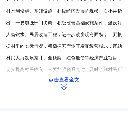
村水利设施、基础设施，村级经济发展的现状，石小兵指
出：一要加强部门协调，积极改善基础设施条件，建设好
人畜饮水、民居改造工程，进一步改变现有面貌；二要根
据村里的实际情况，积极探索产业开发和经营模式，帮助
村民大力发展茶叶、金秋梨、红色股份等经济产业项目，
切实提高村民收入；三要加强联系走访，及时了解村民所
点击查看全文
需所想，着力解决突出问题，采取有力措施，关爱空巢老

人和留守儿童；四要切实践行群众路线，树立为民务实清
廉的良好形象，多做惠及村民们的好事实事。（责任编
辑：刘舒尹）