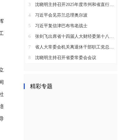
3
沈晓明主持召开2025年度市州和省直行业系统党（工）委书记抓基层党建工作述职评议会议
4
习近平会见芬兰总理奥尔波
挥
5
习近平复信津巴布韦老战士
工
6
张剑飞出席省十四届人大财经委第十八次全体会议
7
省人大常委会机关离退休干部职工党总支召开2025年度总结表彰大会
8
沈晓明主持召开省委常委会会议
立
间
精彩专题
社
培
导