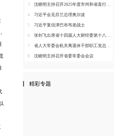
3
沈晓明主持召开2025年度市州和省直行业系统党（工）委书记抓基层党建工作述职评议会议
4
习近平会见芬兰总理奥尔波
驻
5
习近平复信津巴布韦老战士
，
6
张剑飞出席省十四届人大财经委第十八次全体会议
重
7
省人大常委会机关离退休干部职工党总支召开2025年度总结表彰大会
昆
8
沈晓明主持召开省委常委会会议
设
表
精彩专题
代
以
工