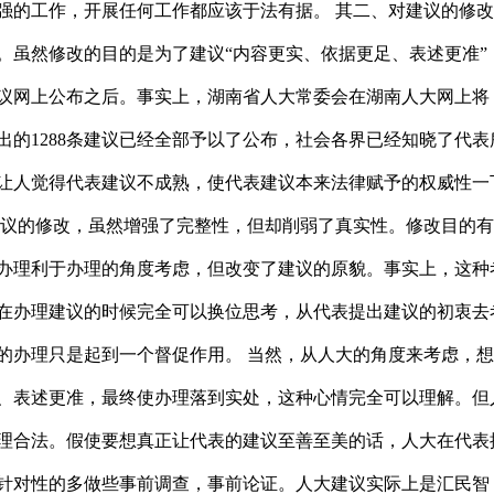
强的工作，开展任何工作都应该于法有据。 其二、对建议的修
。虽然修改的目的是为了建议“内容更实、依据更足、表述更准”
议网上公布之后。事实上，湖南省人大常委会在湖南人大网上将
提出的1288条建议已经全部予以了公布，社会各界已经知晓了代表
让人觉得代表建议不成熟，使代表建议本来法律赋予的权威性一
建议的修改，虽然增强了完整性，但却削弱了真实性。修改目的
办理利于办理的角度考虑，但改变了建议的原貌。事实上，这种
在办理建议的时候完全可以换位思考，从代表提出建议的初衷去
的办理只是起到一个督促作用。 当然，从人大的角度来考虑，
、表述更准，最终使办理落到实处，这种心情完全可以理解。但
理合法。假使要想真正让代表的建议至善至美的话，人大在代表
针对性的多做些事前调查，事前论证。人大建议实际上是汇民智