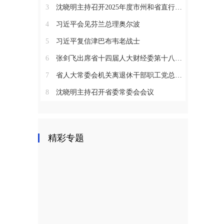
3
沈晓明主持召开2025年度市州和省直行业系统党（工）委书记抓基层党建工作述职评议会议
4
习近平会见芬兰总理奥尔波
5
习近平复信津巴布韦老战士
6
张剑飞出席省十四届人大财经委第十八次全体会议
7
省人大常委会机关离退休干部职工党总支召开2025年度总结表彰大会
8
沈晓明主持召开省委常委会会议
精彩专题