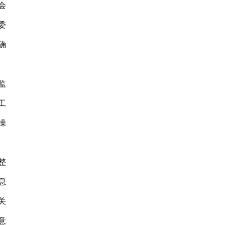
会
委
确
监
工
操
整
息
关
意