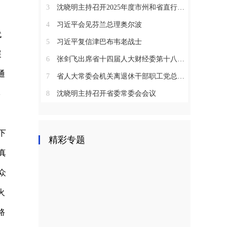
3
沈晓明主持召开2025年度市州和省直行业系统党（工）委书记抓基层党建工作述职评议会议
4
习近平会见芬兰总理奥尔波
代
5
习近平复信津巴布韦老战士
展
6
张剑飞出席省十四届人大财经委第十八次全体会议
通
7
省人大常委会机关离退休干部职工党总支召开2025年度总结表彰大会
形
8
沈晓明主持召开省委常委会会议
下
精彩专题
真
众
火
路