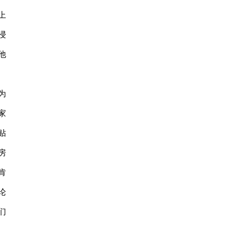
上
浸
他
为
家
贴
房
肯
论
们