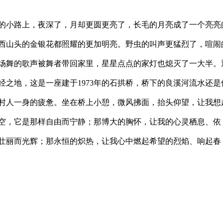
的小路上，夜深了，月却更圆更亮了，长毛的月亮成了一个亮亮
西山头的金银花都照耀的更加明亮。野虫的叫声更猛烈了，喧闹
场舞的歌声被舞者带回家里，星星点点的家灯也熄灭了一大半。
经之地，这是一座建于1973年的石拱桥，桥下的良溪河流水还是
村人一身的疲惫。坐在桥上小憩，微风拂面，抬头仰望，让我想
空，它是那样自由而宁静；那博大的胸怀，让我的心灵栖息、依
壮丽而光辉；那永恒的炽热，让我心中燃起希望的烈焰、响起春