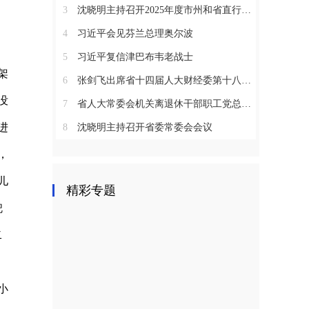
3
沈晓明主持召开2025年度市州和省直行业系统党（工）委书记抓基层党建工作述职评议会议
4
习近平会见芬兰总理奥尔波
5
习近平复信津巴布韦老战士
架
6
张剑飞出席省十四届人大财经委第十八次全体会议
没
7
省人大常委会机关离退休干部职工党总支召开2025年度总结表彰大会
进
8
沈晓明主持召开省委常委会会议
，
儿
精彩专题
兜
二
，
小