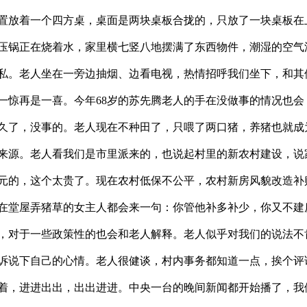
置放着一个四方桌，桌面是两块桌板合拢的，只放了一块桌板在
压锅正在烧着水，家里横七竖八地摆满了东西物件，潮湿的空气
私。老人坐在一旁边抽烟、边看电视，热情招呼我们坐下，和其
一惊再是一喜。今年68岁的苏先腾老人的手在没做事的情况也会
久了，没事的。老人现在不种田了，只喂了两口猪，养猪也就成
来源。老人看我们是市里派来的，也说起村里的新农村建设，说
00元的，这个太贵了。现在农村低保不公平，农村新房风貌改造补
在堂屋弄猪草的女主人都会来一句：你管他补多补少，你又不建
，对于一些政策性的也会和老人解释。老人似乎对我们的说法不
诉说下自己的心情。老人很健谈，村内事务都知道一点，挨个评
着，进进出出，出出进进。中央一台的晚间新闻都开始播了，我