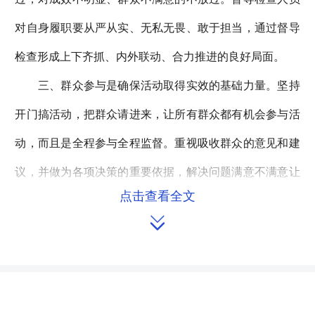
对自身履职要从严从实、无私无畏、敢于担当，通过督导
检查形成上下齐抓、内外联动、合力推进的良好局面。
三、群众参与是确保活动取得实效的基础力量。坚持
开门搞活动，把群众请进来，让所有群众都有机会参与活
动，而且是全程参与全程监督。重视吸收群众的意见和建
议，并做为各项决策的重要依据，解决问题满意不满意让
点击查看全文
群众来评判，活动效果理想不理想让群众来评价，工作开

展的好不好让群众来监督。认真查一查、找一找群众反映
强烈的突出问题和不正之风，切实解决联系和服务群众“最
后一公里”问题，一个问题一个问题加以解决，积小胜为大