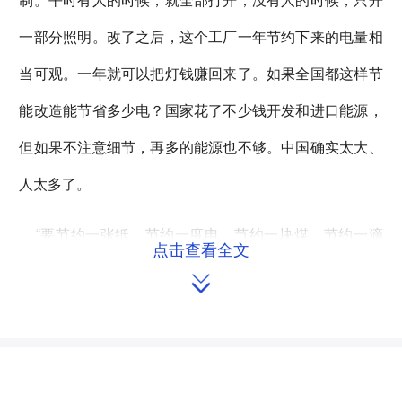
制。平时有人的时候，就全部打开；没有人的时候，只开
一部分照明。改了之后，这个工厂一年节约下来的电量相
当可观。一年就可以把灯钱赚回来了。如果全国都这样节
能改造能节省多少电？国家花了不少钱开发和进口能源，
但如果不注意细节，再多的能源也不够。中国确实太大、
人太多了。
“要节约一张纸、节约一度电、节约一块煤、节约一滴
点击查看全文
水，要真正从细节上下工夫。”刘群说。

防治污染要严控能耗和煤炭消费
全国人大常委会委员王庆喜说，以２０１２年我国一次