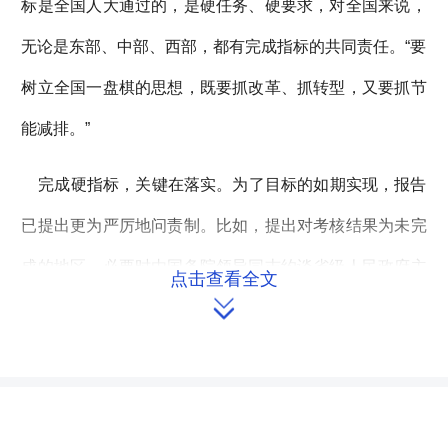
标是全国人大通过的，是硬任务、硬要求，对全国来说，
无论是东部、中部、西部，都有完成指标的共同责任。“要
树立全国一盘棋的思想，既要抓改革、抓转型，又要抓节
能减排。”
完成硬指标，关键在落实。为了目标的如期实现，报告
已提出更为严厉地问责制。比如，提出对考核结果为未完
成的地区，必要时由国务院领导同志约谈省级人民政府主
点击查看全文

要负责人，有关负责人在考核结果公布后１年内不得评优
树先和提拔重用。
全国人大常委会委员李世明说：“关键是怎么把措施在不
到两年的时间内落实到位。”他指出，首先要正视存在的问