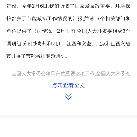
建设。今年1月6日,我们听取了国家发展改革委、环境保
护部关于节能减排工作情况的汇报,并请17个相关部门和
单位提供了书面情况。2月下旬,全国人大环资委组成3个
调研组,分别赴贵州和四川、江西和安徽、北京和山西六省
市开展了节能减排专题调研。
全国人大常委会领导高度重视这项工作,全国人大常委会
点击查看全文
副委员长陈昌智、沈跃跃亲自带队,全国人大环资委部分组

成人员和部分全国人大代表组成调研组开展实地调研,国家
发展改革委和环境保护部相关负责人也参加了调研。调研
组坚持以问题为导向,深入基层、深入群众,通过座谈、现
场查看、重点走访等多种方式,实地了解节能降耗和污染减