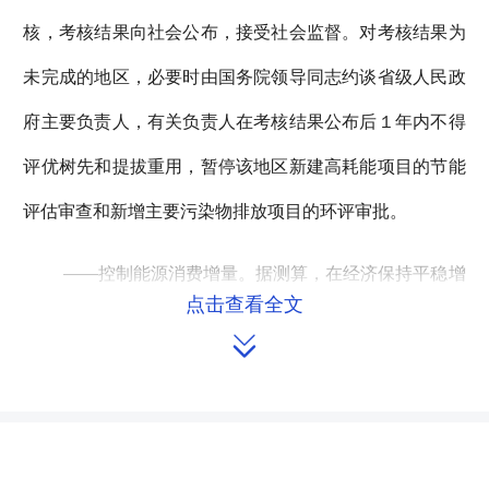
核，考核结果向社会公布，接受社会监督。对考核结果为
未完成的地区，必要时由国务院领导同志约谈省级人民政
府主要负责人，有关负责人在考核结果公布后１年内不得
评优树先和提拔重用，暂停该地区新建高耗能项目的节能
评估审查和新增主要污染物排放项目的环评审批。
——控制能源消费增量。据测算，在经济保持平稳增
点击查看全文
长的情况下，要实现节能减排约束性目标，２０１５年能

源消费总量要控制在４０亿吨标准煤以内。２０１３年全
国能源消费总量为３７．５亿吨标准煤，按此计算，２０
１４至２０１５年能源消费增量应控制在２．５亿吨标准