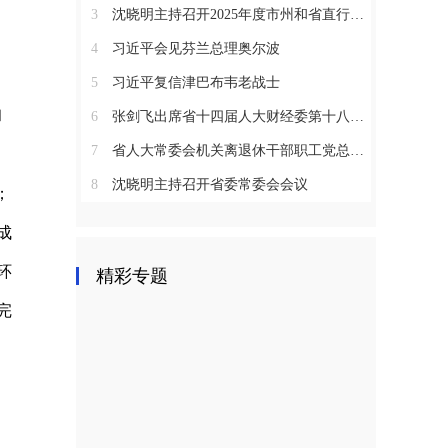
3
沈晓明主持召开2025年度市州和省直行业系统党（工）委书记抓基层党建工作述职评议会议
4
习近平会见芬兰总理奥尔波
5
习近平复信津巴布韦老战士
和
6
张剑飞出席省十四届人大财经委第十八次全体会议
7
省人大常委会机关离退休干部职工党总支召开2025年度总结表彰大会
8
沈晓明主持召开省委常委会会议
；
成
环
精彩专题
完